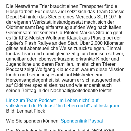
Die Nestwärme Trier braucht einen Transporter für die
Hospizarbeit. Für dieses Ziel setzt sich das Team Classic
Depot 54 hinter das Steuer eines Mercedes SL R 107. In
der eigenen Werkstatt instandgesetzt macht sich der
Oldtimer samt Begleitfahrzeug auf den Weg nach Italien.
Gemeinsam mit seinem Co-Piloten Markus Strauch geht
es für KFZ-Meister Wolfgang Klauck aus Pluwig bei der
Jupiter's Flash Rallye an den Start. Über 2.000 Kilometer
gilt es auf abenteuerliche Weise zurückzulegen. Einmal
für das Team und damit gleichzeitig für chronisch schwer,
unheilbar oder lebensverkürzend erkrankte Kinder und
Jugendliche und deren Familien. Im ehrlichen Trierer
Podcast zeigt Wolfgang Klauck auf, warum diese Mission
für ihn und seine insgesamt fünf Mitstreiter eine
Herzensangelegenheit ist, warum er sich ausgerechnet
auf Oldtimer spezialisiert hat und wie er damit auch
seinen Beitrag in der Nachhaltigkeitsdebatte leistet.
Link zum Team
Podcast "Im Leben nicht" auf
volksfreund.de
Podcast "Im Leben nicht" auf Instagram
Bild: Lennart Fleck
Wie Sie spenden können:
Spendenlink Paypal
Das Sonderkonto für die Spenden lautet DE24 5856