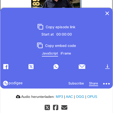
Audio herunterladen:
MP3
|
AAC
|
OGG
|
OPUS