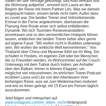
haben wir alle Verträge gekündigt, das Auto verkauft und
die Wohnung aufgelöst", erinnert sich Laura an den
Beginn der Reise mit ihrem Partner Léo. Was sie damals
eingepackt haben, wissen beide nicht mehr. Außer dass
es zuviel war. Die beiden Trierer sind Vollzeitreisende.
Einmal in der Ferne angekommen, überlassen die
Planung ihrer Route einer sich selbst entfaltenden
Dynamik. Wo sich Touristen Reiseveranstaltern
anvertrauen und zu den vermeintlichen Hotspots führen
lassen, entdecken die beiden Trierer lieber alles gerne
auf eigene Faust. "Wir wollen nicht in Bubbles unterwegs
sein. Wir wollen die wirkliche Welt kennenlernen." Von
Thailand über China und Myanmar führt sie ihr Weg. Sie
schlafen in Hostels, im eigenen Zelt oder bei Menschen
die zu Freunden werden, im Wohnzimmer auf der Couch.
Unterwegs mit dem Tuktuk durch Indien, per Anhalter
über den Balkan. Immer in kleinen Etappen, um
möglichst viel mitzunehmen. Im ehrlichen Trierer Podcast
erzählen Laura und Léo von den Abenteuern ihrer
bisherigen Reise, was sie zum Weitermachen motiviert
und wie es ihnen gelingt, mit 15 Euro pro Person täglich
auszukommen.
Jetzt folgen und mitmachen auf
www.instagram.com/im_leben_nicht
Hintergrund: